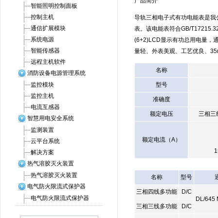
产品简介
智能照明控制面板
控制主机
导轨三相电子式有功电能表是我
通信扩展模块
表。该电能表符合GB/T17215
系统电源
(6+2)LCD显示有功总用电量
智能传感器
量轻、外表美观、工艺优良、3
远程主机软件
名称
消防设备电源管理系统
监控模块
型号
监控主机
准确度
电流互感器
额定电压
三相三线3
智慧用电安全系统
监测装置
额定电流（A）
云平台系统
解决方案
热气溶胶灭火装置
热气溶胶灭火装置
名称
型号
电气防火限流式保护器
三相四线多功能
D/C
电气防火限流式保护器
DL/645
三相三线多功能
D/C