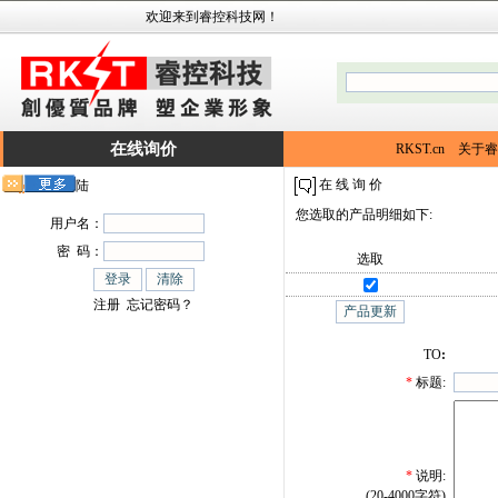
欢迎来到睿控科技网！
在线询价
RKST.cn
关于睿
在 线 询 价
用户登陆
您选取的产品明细如下:
用户名：
密 码：
选取
注册
忘记密码？
TO
:
*
标题:
*
说明:
(20-4000字符)